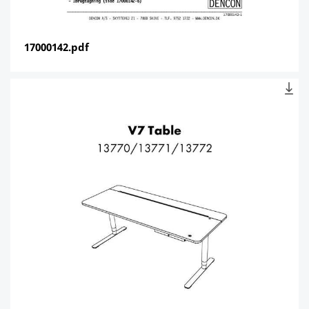
17000142.pdf