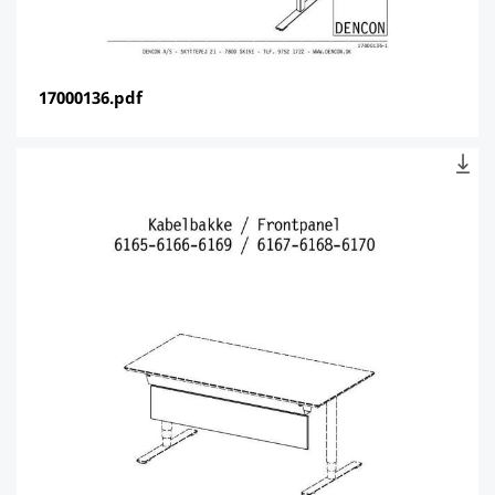
17000136.pdf