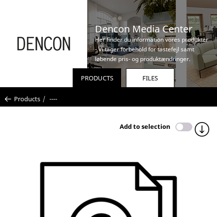
Dencon Media Center
Her finder du information vores produkter
- Vi tager forbehold for tastefejl samt
løbende pris- og produktændringer.
PRODUCTS
FILES
Products
----
Add to selection