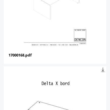
17000168.pdf