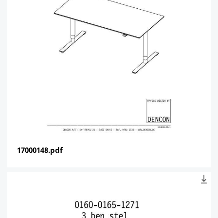
17000148.pdf