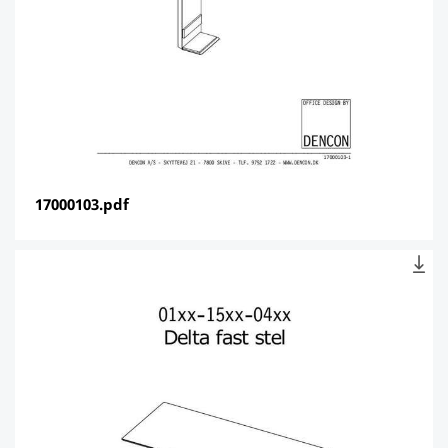
17000103.pdf